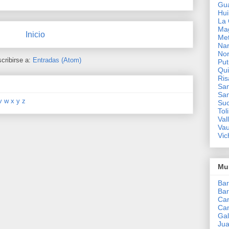
Gua
Hui
La 
Ma
Inicio
Me
Nar
Nor
cribirse a:
Entradas (Atom)
Pu
Qui
Ris
San
San
v
w
x
y
z
Su
Tol
Val
Va
Vic
Mun
Bar
Ba
Ca
Can
Ga
Jua