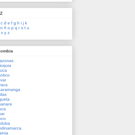
 Z
c
d
e
f
g
h
i
j
k
n
ñ
o
p
q
r
s
t
u
x
y
z
lombia
azonas
ioquia
auca
antico
ivar
yaca
caramanga
das
queta
sanare
uca
sar
oco
rdoba
ndinamarca
inia