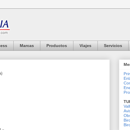
ness
Marcas
Productos
Viajes
Servicios
Me
a)
Pri
Enl
Co
Ene
Pro
TU
Val
Avi
Obs
Bir
Bir