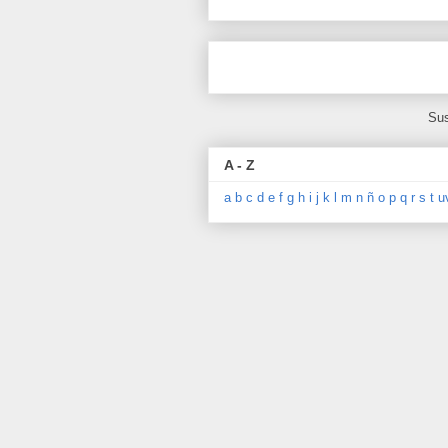
Sus
A - Z
a
b
c
d
e
f
g
h
i
j
k
l
m
n
ñ
o
p
q
r
s
t
u