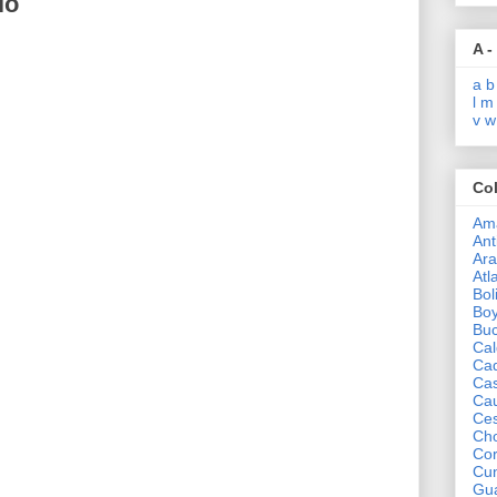
io
A -
a
b
l
m
v
w
Co
Am
Ant
Ar
Atl
Bol
Bo
Bu
Cal
Ca
Ca
Ca
Ce
Ch
Co
Cu
Gua