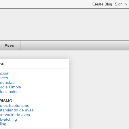
Aves
nu
ncipal
aces
munidad
rgia Limpia
fesionales
RISMO:
le es Ecoturismo
stamiendo de aves
ervacio de aves
dwatching
ding