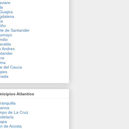
viare
la
Guajira
gdalena
ta
iño
te de Santander
tumayo
ndio
aralda
 Andres
tander
cre
ima
le del Cauca
upes
hada
icipios Atlantico
ranquilla
ranoa
mpo de La Cruz
delaria
lapa
n de Acosta